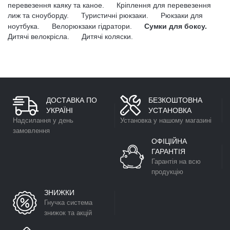
перевезення каяку та каное.
Кріплення для перевезення
лиж та сноуборду.
Туристичні рюкзаки.
Рюкзаки для
ноутбука.
Велорюкзаки гідратори.
Сумки для боксу.
Дитячі велокрісла.
Дитячі коляски.
ДОСТАВКА ПО
БЕЗКОШТОВНА
УКРАЇНІ
УСТАНОВКА
Надсилання у день
Установка у нашому магазині
замовлення
ОФІЦІЙНА
ГАРАНТІЯ
Гарантія на всю
продукцію
ЗНИЖКИ
Гнучка система
знижок та акцій