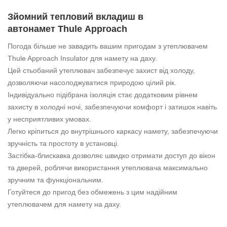
Зйомний тепловий вкладиш в
автонамет Thule
Approach
Погода більше не завадить вашим пригодам з утеплювачем
Thule Approach Insulator для намету на даху.
Цей стьобаний утеплювач забезпечує захист від холоду,
дозволяючи насолоджуватися природою цілий рік.
Індивідуально підібрана ізоляція стає додатковим рівнем
захисту в холодні ночі, забезпечуючи комфорт і затишок навіть
у несприятливих умовах.
Легко кріпиться до внутрішнього каркасу намету, забезпечуючи
зручність та простоту в установці.
Застібка-блискавка дозволяє швидко отримати доступ до вікон
та дверей, роблячи використання утеплювача максимально
зручним та функціональним.
Готуйтеся до пригод без обмежень з цим надійним
утеплювачем для намету на даху.