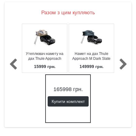
Разом з цим купляють
Утеплювач намету на
Намет на дах Thule
дах Thule Approach
Approach M Dark Slate
Insulator M
(2-3 особи)
15999
грн.
149999
грн.
165998
грн.
Купити комплект