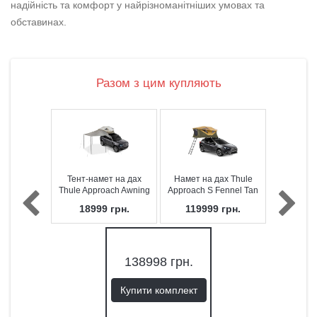
надійність та комфорт у найрізноманітніших умовах та
обставинах.
Разом з цим купляють
Тент-намет на дах
Намет на дах Thule
Thule Approach Awning
Approach S Fennel Tan
S/M
(2 особи)
18999
грн.
119999
грн.
138998
грн.
Купити комплект