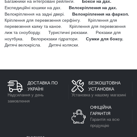
Багажники на інтегровані рейлінги.
Бокси на дах.
Експедиційні кошики на дах.
Велокріплення на дах.
Велокріплення на задні двері.
Велокріплення на фаркоп.
Кріплення для перевезення серфінгу.
Кріплення для
перевезення каяку та каное.
Кріплення для перевезення
лиж та сноуборду.
Туристичні рюкзаки.
Рюкзаки для
ноутбука.
Велорюкзаки гідратори.
Сумки для боксу.
Дитячі велокрісла.
Дитячі коляски.
ДОСТАВКА ПО
БЕЗКОШТОВНА
УКРАЇНІ
УСТАНОВКА
Надсилання у день
Установка у нашому магазині
замовлення
ОФІЦІЙНА
ГАРАНТІЯ
Гарантія на всю
продукцію