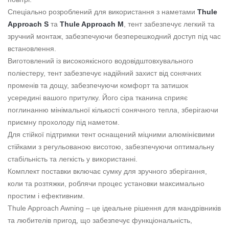
Спеціально розроблений для використання з наметами
Thule
Approach S
та
Thule Approach M
, тент забезпечує легкий та
зручний монтаж, забезпечуючи безперешкодний доступ під час
встановлення.
Виготовлений із високоякісного водовідштовхувального
поліестеру, тент забезпечує надійний захист від сонячних
променів та дощу, забезпечуючи комфорт та затишок
усередині вашого притулку. Його сіра тканина сприяє
поглинанню мінімальної кількості сонячного тепла, зберігаючи
приємну прохолоду під наметом.
Для стійкої підтримки тент оснащений міцними алюмінієвими
стійками з регульованою висотою, забезпечуючи оптимальну
стабільність та легкість у використанні.
Комплект поставки включає сумку для зручного зберігання,
коли та розтяжки, роблячи процес установки максимально
простим і ефективним.
Thule Approach Awning – це ідеальне рішення для мандрівників
та любителів пригод, що забезпечує функціональність,