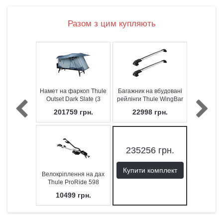
Разом з цим купляють
Намет на фаркоп Thule
Багажник на вбудовані
Outset Dark Slate (3
рейлінги Thule WingBar
особи)
Flush Rail Edge 7206
201759
грн.
22998
грн.
235256
грн.
Купити комплект
Велокріплення на дах
Thule ProRide 598
10499
грн.