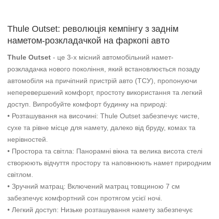
Thule Outset: революція кемпінгу з заднім
наметом-розкладачкой на фаркопі авто
Thule Outset
- це 3-х місний автомобільний намет-
розкладачка нового покоління, який встановлюється позаду
автомобіля на причіпний пристрій авто (ТСУ), пропонуючи
неперевершений комфорт, простоту використання та легкий
доступ. Випробуйте комфорт будинку на природі:
• Розташування на височині: Thule Outset забезпечує чисте,
сухе та рівне місце для намету, далеко від бруду, комах та
нерівностей.
• Простора та світла: Панорамні вікна та велика висота стелі
створюють відчуття простору та наповнюють намет природним
світлом.
• Зручний матрац: Включений матрац товщиною 7 см
забезпечує комфортний сон протягом усієї ночі.
• Легкий доступ: Низьке розташування намету забезпечує