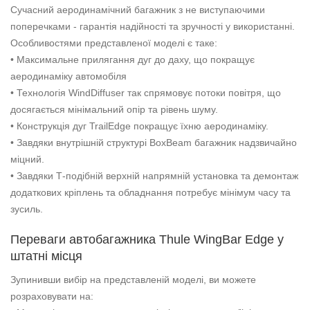
Сучасний аеродинамічний багажник з не виступаючими
поперечками - гарантія надійності та зручності у використанні.
Особливостями представленої моделі є таке:
• Максимальне прилягання дуг до даху, що покращує
аеродинаміку автомобіля
• Технологія WindDiffuser так спрямовує потоки повітря, що
досягається мінімальний опір та рівень шуму.
• Конструкція дуг TrailEdge покращує їхню аеродинаміку.
• Завдяки внутрішній структурі BoxBeam багажник надзвичайно
міцний.
• Завдяки Т-подібній верхній напрямній установка та демонтаж
додаткових кріплень та обладнання потребує мінімум часу та
зусиль.
Переваги автобагажника Thule WingBar Edge у
штатні місця
Зупинивши вибір на представленій моделі, ви можете
розраховувати на: