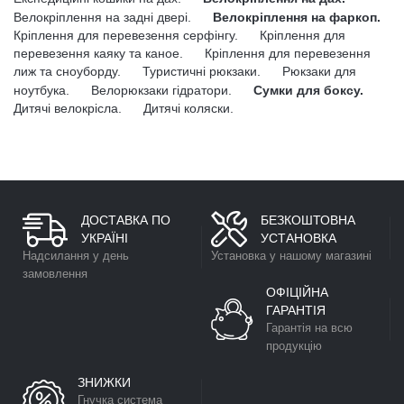
Велокріплення на задні двері.
Велокріплення на фаркоп.
Кріплення для перевезення серфінгу.
Кріплення для
перевезення каяку та каное.
Кріплення для перевезення
лиж та сноуборду.
Туристичні рюкзаки.
Рюкзаки для
ноутбука.
Велорюкзаки гідратори.
Сумки для боксу.
Дитячі велокрісла.
Дитячі коляски.
ДОСТАВКА ПО
БЕЗКОШТОВНА
УКРАЇНІ
УСТАНОВКА
Надсилання у день
Установка у нашому магазині
замовлення
ОФІЦІЙНА
ГАРАНТІЯ
Гарантія на всю
продукцію
ЗНИЖКИ
Гнучка система