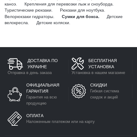
каноэ.
Крепления для перевозки лыж и сноуборда.
Туристические рюкзаки.
Рюкзаки для ноутбука.
Велорюкзаки гидраторы.
Сумки для бокса.
Детские
велокресла.
Детские коляски.
ДОСТАВКА ПО
БЕСПЛАТНАЯ
УКРАИНЕ
УСТАНОВКА
Отправка в день заказа
Установка в нашем магазине
ОФИЦИАЛЬНАЯ
СКИДКИ
ГАРАНТИЯ
Гибкая система
Гарантия на всю
скидок и акций
продукцию
ОПЛАТА
Наложенным платежом или на карту