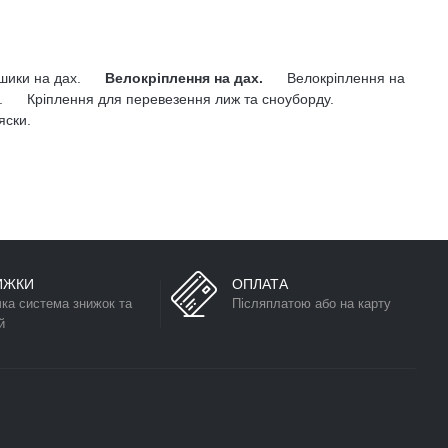
ошики на дах.
Велокріплення на дах.
Велокріплення на
.
Кріплення для перевезення лиж та сноуборду.
яски.
ИЖКИ
ОПЛАТА
чка система знижок та
Післяплатою або на карту
й