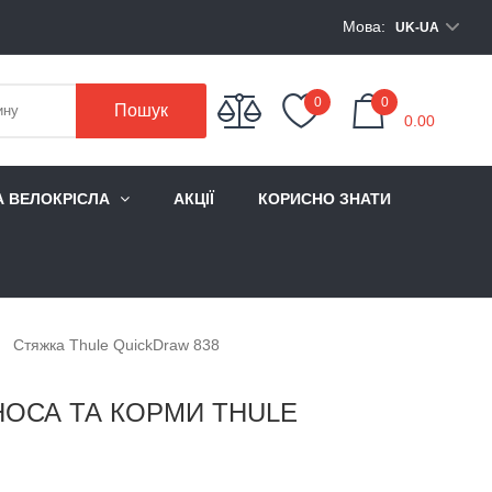
Мова:
UK-UA
My Cart
0
0
Пошук
0.00
А ВЕЛОКРІСЛА
АКЦІЇ
КОРИСНО ЗНАТИ
Стяжка Thule QuickDraw 838
НОСА ТА КОРМИ THULE