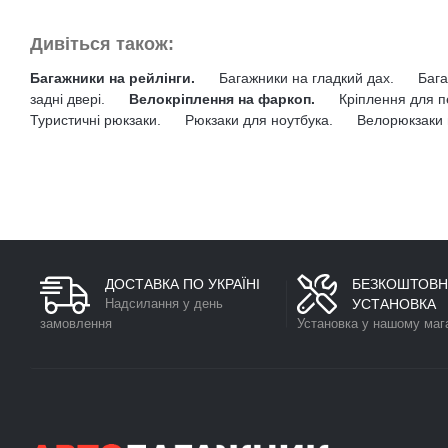
Дивіться також:
Багажники на рейлінги.
Багажники на гладкий дах.
Бага
задні двері.
Велокріплення на фаркоп.
Кріплення для п
Туристичні рюкзаки.
Рюкзаки для ноутбука.
Велорюкзаки 
ДОСТАВКА ПО УКРАЇНІ
БЕЗКОШТОВН
Надсилання у день
УСТАНОВКА
замовлення
Установка у нашому маг