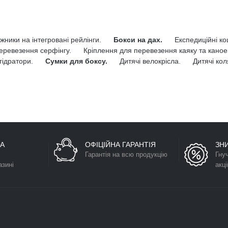
жники на інтегровані рейлінги.
Бокси на дах.
Експедиційні к
еревезення серфінгу.
Кріплення для перевезення каяку та каное
гідратори.
Сумки для боксу.
Дитячі велокрісла.
Дитячі кол
А
ОФІЦІЙНА ГАРАНТІЯ
ЗН
Гарантія на всю продукцію
Гну
азині
акці