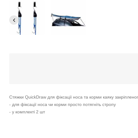
Стяжки QuickDraw для фіксації носа та корми каяку закріплено
- для фіксації носа чи корми просто потягніть стропу
- у комплекті 2 шт