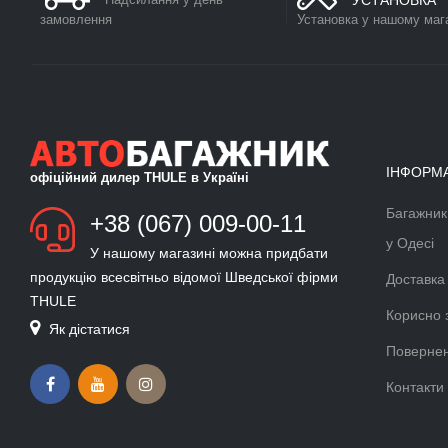
УСТАНОВКА
замовлення
Установка у нашому маг
ІНФОРМ
офіційний дилер THULE в Україні
Багажник
БАГАЖНИК ДЛЯ ЛИЖ ТА
+38 (067) 009-00-11
СНОУБОРДУ
у Одесі
У нашому магазині можна придбати
Докладніше >>
продукцію всесвітньо відомої Шведської фірми
Доставка
THULE
ВЕЛОКРІПЛЕННЯ ФАРКОП
Корисно 
Як дістатися
THULE VELOCOMPACT
Повернен
Докладніше >>
Контакти