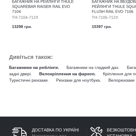
БАГАЖНИК НА РЕЙЛІНГИ THULE
БАГАЖНИК НА ВБУДОВ
SQUAREBAR RAISER RAIL EVO
РЕЙЛІНГИ THULE SQ
7104
FLUSH RAIL EVO 7106
TH-7104-712X
TH-7106-712X
13298 грн.
15397 грн.
Дивіться також:
Багажники на рейлінги.
Багажники на гладкий дах.
Бага
задні двері.
Велокріплення на фаркоп.
Кріплення для п
Туристичні рюкзаки.
Рюкзаки для ноутбука.
Велорюкзаки 
ДОСТАВКА ПО УКРАЇНІ
БЕЗКОШТОВН
Надсилання у день