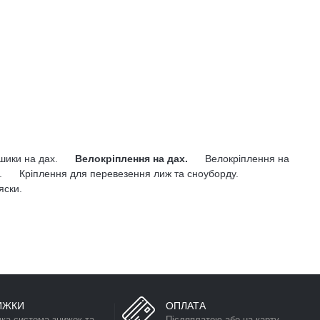
ошики на дах.
Велокріплення на дах.
Велокріплення на
.
Кріплення для перевезення лиж та сноуборду.
яски.
ИЖКИ
ОПЛАТА
чка система знижок та
Післяплатою або на карту