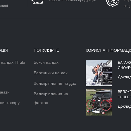
азині
акці
АЦІЯ
ПОПУЛЯРНЕ
КОРИСНА ІНФОРМАЦІ
 на дах Thule
Бокси на дах
АЕРОДИНАМІЧНІЙ БОКС НА
БАГАЖ
ДАХ АВТОМОБІЛЯ
СНОУБ
Багажники на дах
Докладніше >>
Докла
Велокріплення на дах
знати
ВЕЛОК
Велокріплення на
THULE
ня товару
фаркоп
Докла