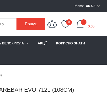
Мова:
UK-UA
My Cart
0
0
Пошук
0.00
А ВЕЛОКРІСЛА
АКЦІЇ
КОРИСНО ЗНАТИ
м)
AREBAR EVO 7121 (108СМ)