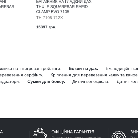
АНІ
БАГАЖНИК НА ГЛАДКИЙ ДАХ
UAREBAR
THULE SQUAREBAR RAPID
CLAMP EVO 7105
TH-7105-712X
15397 грн.
жники на інтегровані рейлінги.
Бокси на дах.
Експедиційні к
еревезення серфінгу.
Кріплення для перевезення каяку та каное
гідратори.
Сумки для боксу.
Дитячі велокрісла.
Дитячі кол
А
ОФІЦІЙНА ГАРАНТІЯ
ЗН
Гарантія на всю продукцію
Гну