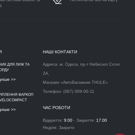
й
Я
НАШІ КОНТАКТИ
Адреса: м. Одеса, пр-т Небесної Сотні
НИК ДЛЯ ЛИЖ ТА
АЕРОДИНАМІЧНІЙ БОКС НА
ОРДУ
ДАХ АВТОМОБІЛЯ
2А,
дніше >>
Докладніше >>
Магазин «АвтоБагажник THULE»
Телефон:
(067) 009-00-11
РІПЛЕННЯ ФАРКОП
 VELOCOMPACT
ЧАС РОБОТИ
дніше >>
Відкриття:
9:00
- Закриття:
17:00
Неділя: Закрито