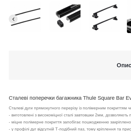
Опи
Сталеві поперечки багажника Thule Square Bar Ev
Сталеві дуги прямокутного перерізу із полімерним покриттям ч
- виготовлені з високоміцної сталі завтовшки 2мм, дозволяють 
- міцне полімерне покриття запобігає пошкодженню закріплено
- у профілі дуг відсутній Т-подібний паз, тому кріплення та п