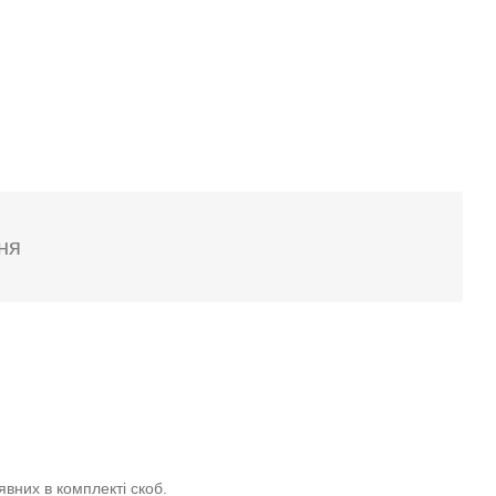
ня
явних в комплекті скоб.