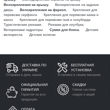
Велокрепления на крышу.
Велокрепления на заднюю
дверь.
Велокрепления на фаркоп.
Крепления для
перевозки серфинга.
Крепления для перевозки каяка и
каноэ.
Крепления для перевозки лыж и сноуборда.
Туристические рюкзаки.
Рюкзаки для ноутбука.
Велорюкзаки гидраторы.
Сумки для бокса.
Детские
велокресла.
Детские коляски.
ДОСТАВКА ПО
БЕСПЛАТНАЯ
УКРАИНЕ
УСТАНОВКА
Отправка в день заказа
Установка в нашем магазине
ОФИЦИАЛЬНАЯ
СКИДКИ
ГАРАНТИЯ
Гибкая система
Гарантия на всю
скидок и акций
продукцию
ОПЛАТА