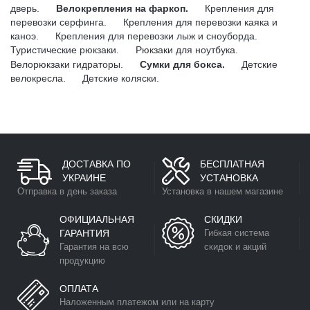
дверь.
Велокрепления на фаркоп.
Крепления для
перевозки серфинга.
Крепления для перевозки каяка и
каноэ.
Крепления для перевозки лыж и сноуборда.
Туристические рюкзаки.
Рюкзаки для ноутбука.
Велорюкзаки гидраторы.
Сумки для бокса.
Детские
велокресла.
Детские коляски.
ДОСТАВКА ПО
БЕСПЛАТНАЯ
УКРАИНЕ
УСТАНОВКА
Отправка в день заказа
Установка в нашем магазине
ОФИЦИАЛЬНАЯ
СКИДКИ
ГАРАНТИЯ
Гибкая система
Гарантия на всю
скидок и акций
продукцию
ОПЛАТА
Наложенным платежом или на карту