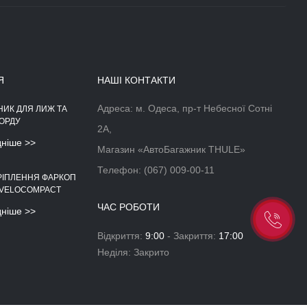
Я
НАШІ КОНТАКТИ
Адреса: м. Одеса, пр-т Небесної Сотні
НИК ДЛЯ ЛИЖ ТА
АЕРОДИНАМІЧНІЙ БОКС НА
ОРДУ
ДАХ АВТОМОБІЛЯ
2А,
дніше >>
Докладніше >>
Магазин «АвтоБагажник THULE»
Телефон:
(067) 009-00-11
РІПЛЕННЯ ФАРКОП
 VELOCOMPACT
ЧАС РОБОТИ
дніше >>
Відкриття:
9:00
- Закриття:
17:00
Неділя: Закрито