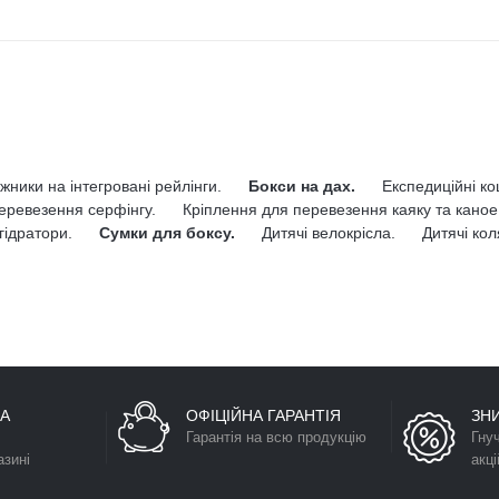
жники на інтегровані рейлінги.
Бокси на дах.
Експедиційні к
еревезення серфінгу.
Кріплення для перевезення каяку та каное
гідратори.
Сумки для боксу.
Дитячі велокрісла.
Дитячі кол
А
ОФІЦІЙНА ГАРАНТІЯ
ЗН
Гарантія на всю продукцію
Гну
азині
акці