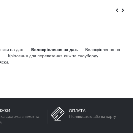
ошики на дах.
Велокріплення на дах.
Велокріплення на
.
Кріплення для перевезення лиж та сноуборду.
яски.
ИЖКИ
ОПЛАТА
чка система знижок та
Післяплатою або на карту
й