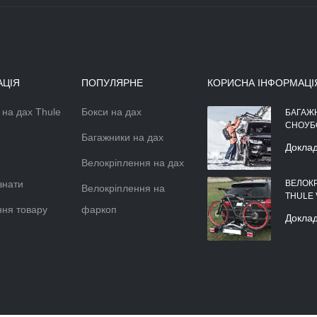
АЦІЯ
ПОПУЛЯРНЕ
КОРИСНА ІНФОРМАЦІ
 на дах Thule
Бокси на дах
АЕРОДИНАМІЧНІЙ БОКС НА
БАГАЖ
ДАХ АВТОМОБІЛЯ
СНОУБ
Багажники на дах
Докладніше >>
Докла
Велокріплення на дах
знати
ВЕЛОК
Велокріплення на
THULE
ня товару
фаркоп
Докла