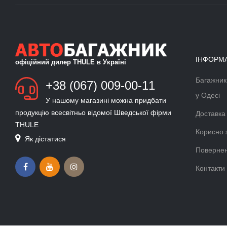
ІНФОРМ
офіційний дилер THULE в Україні
Багажник
БАГАЖНИК ДЛЯ ЛИЖ ТА
+38 (067) 009-00-11
СНОУБОРДУ
у Одесі
У нашому магазині можна придбати
Докладніше >>
продукцію всесвітньо відомої Шведської фірми
Доставка
THULE
ВЕЛОКРІПЛЕННЯ ФАРКОП
Корисно 
Як дістатися
THULE VELOCOMPACT
Повернен
Докладніше >>
Контакти