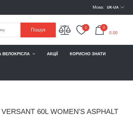
Мова:
UK-UA
My Cart
0
0
Пошук
0.00
А ВЕЛОКРІСЛА
АКЦІЇ
КОРИСНО ЗНАТИ
 VERSANT 60L WOMEN'S ASPHALT