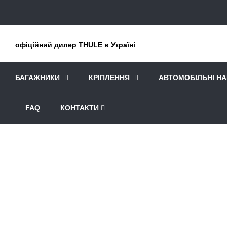
офіційний дилер THULE в Україні
БАГАЖНИКИ
КРІПЛЕННЯ
АВТОМОБІЛЬНІ Н
FAQ
КОНТАКТИ
Головна
Рюкзаки та сумки
Рюкзаки
Похідні рюкза