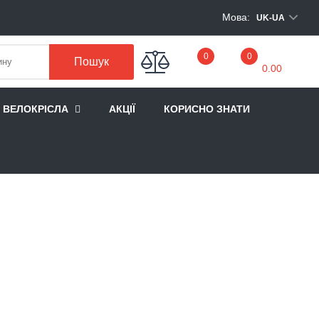
Мова:
UK-UA
My Cart
0
0
Пошук
0.00
А ВЕЛОКРІСЛА
АКЦІЇ
КОРИСНО ЗНАТИ
E STIR 35L MEN'S OBSIDIAN