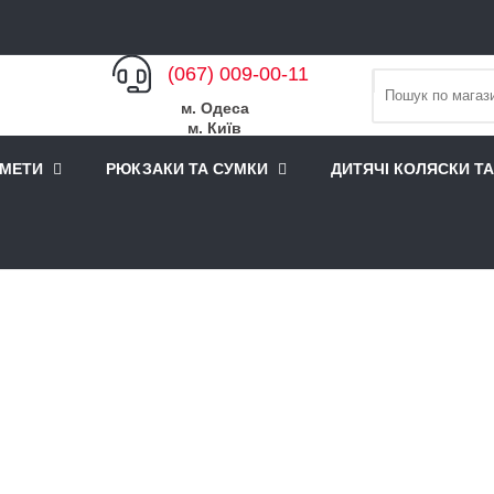
(067) 009-00-11
м. Одеса
м. Київ
АМЕТИ
РЮКЗАКИ ТА СУМКИ
ДИТЯЧІ КОЛЯСКИ Т
ки
Похідний наплічник Thule Stir 35L Men's Obsidian
ПОХІДНИЙ НАПЛІЧНИК THUL
(ЧОРНИЙ)
Модель: TH-3204098
Наявність: Є в наявності