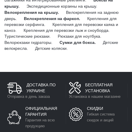
Багажники на интегрированные рейлинги.
Боксы на
крышу.
Экспедиционные корзины на крышу.
Велокрепления на крышу.
Велокрепления на заднюю
дверь.
Велокрепления на фаркоп.
Крепления для
перевозки серфинга.
Крепления для перевозки каяка и
каноэ.
Крепления для перевозки лыж и сноуборда.
Туристические рюкзаки.
Рюкзаки для ноутбука.
Велорюкзаки гидраторы.
Сумки для бокса.
Детские
велокресла.
Детские коляски.
ДОСТАВКА ПО
БЕСПЛАТНАЯ
УКРАИНЕ
УСТАНОВКА
Отправка в день заказа
Установка в нашем магазине
ОФИЦИАЛЬНАЯ
СКИДКИ
ГАРАНТИЯ
Гибкая система
Гарантия на всю
скидок и акций
продукцию