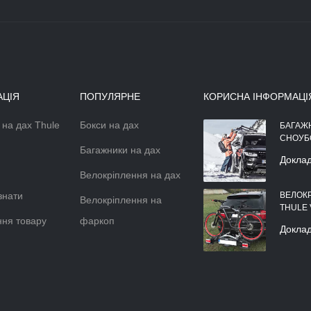
АЦІЯ
ПОПУЛЯРНЕ
КОРИСНА ІНФОРМАЦІ
 на дах Thule
Бокси на дах
АЕРОДИНАМІЧНІЙ БОКС НА
БАГАЖ
ДАХ АВТОМОБІЛЯ
СНОУБ
Багажники на дах
Докладніше >>
Докла
Велокріплення на дах
знати
ВЕЛОК
Велокріплення на
THULE
ня товару
фаркоп
Докла