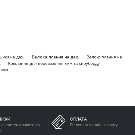
ошики на дах.
Велокріплення на дах.
Велокріплення на
.
Кріплення для перевезення лиж та сноуборду.
яски.
ИЖКИ
ОПЛАТА
чка система знижок та
Післяплатою або на карту
й