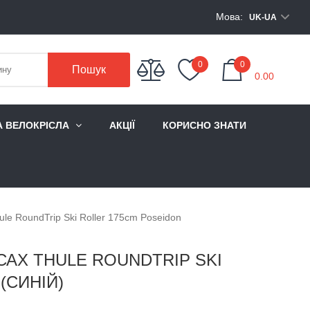
Мова:
UK-UA
My Cart
0
0
Пошук
0.00
А ВЕЛОКРІСЛА
АКЦІЇ
КОРИСНО ЗНАТИ
le RoundTrip Ski Roller 175cm Poseidon
САХ THULE ROUNDTRIP SKI
(СИНІЙ)