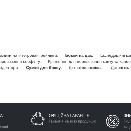
жники на інтегровані рейлінги.
Бокси на дах.
Експедиційні к
еревезення серфінгу.
Кріплення для перевезення каяку та каное
гідратори.
Сумки для боксу.
Дитячі велокрісла.
Дитячі кол
А
ОФІЦІЙНА ГАРАНТІЯ
ЗН
Гарантія на всю продукцію
Гну
азині
акці