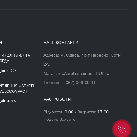
Я
НАШІ КОНТАКТИ
Адреса: м. Одеса, пр-т Небесної Сотні
НИК ДЛЯ ЛИЖ ТА
АЕРОДИНАМІЧНІЙ БОКС НА
ОРДУ
ДАХ АВТОМОБІЛЯ
2А,
дніше >>
Докладніше >>
Магазин «АвтоБагажник THULE»
Телефон:
(067) 009-00-11
РІПЛЕННЯ ФАРКОП
 VELOCOMPACT
ЧАС РОБОТИ
дніше >>
Відкриття:
9:00
- Закриття:
17:00
Неділя: Закрито