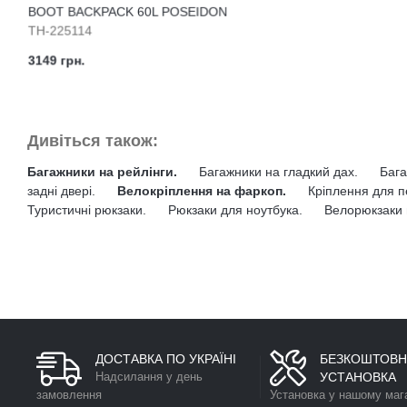
BOOT BACKPACK 60L POSEIDON
TH-225114
3149 грн.
Дивіться також:
Багажники на рейлінги.
Багажники на гладкий дах.
Бага
задні двері.
Велокріплення на фаркоп.
Кріплення для п
Туристичні рюкзаки.
Рюкзаки для ноутбука.
Велорюкзаки 
ДОСТАВКА ПО УКРАЇНІ
БЕЗКОШТОВН
Надсилання у день
УСТАНОВКА
замовлення
Установка у нашому маг