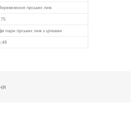
Перевезення гірських лиж
175
Дві пари гірських лиж з ціпками
3,48
ня