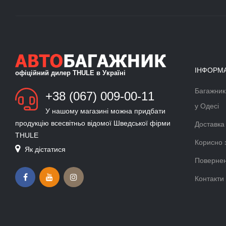
ІНФОРМ
офіційний дилер THULE в Україні
Багажник
БАГАЖНИК ДЛЯ ЛИЖ ТА
+38 (067) 009-00-11
СНОУБОРДУ
у Одесі
У нашому магазині можна придбати
Докладніше >>
продукцію всесвітньо відомої Шведської фірми
Доставка
THULE
ВЕЛОКРІПЛЕННЯ ФАРКОП
Корисно 
Як дістатися
THULE VELOCOMPACT
Повернен
Докладніше >>
Контакти