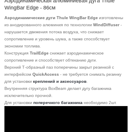
Аэродинамическая алюминиевая дуга Thule
WingBar Edge - 86см
Аэродинамические дуги Thule WingBar Edge
изготовлены
из анодированного алюминия по технологии
WindDiffuser
-
нарушается движения потока воздуха, что снижает
сопротивление и уровень шума, а также способствует
экономии топлива.
Конструкция
TrailEdge
снижает аэродинамическое
сопротивление и способствует обтеканию дуги.
Верхний Т-образный паз поперечины закрыт резинкой с
интерфейсом
QuickAccess
- не требуется снимать резинку
для установки
креплений и аксессуаров
.
Внутренняя структура BoxBeam делает дугу багажника
исключительно прочной.
Для установки
поперечного багажника
необходимо 2шт.