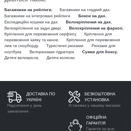
Багажники на рейлінги.
Багажники на гладкий дах.
Багажники на інтегровані рейлінги.
Бокси на дах.
Експедиційні кошики на дах.
Велокріплення на дах.
Велокріплення на задні двері.
Велокріплення на фаркоп.
Кріплення для перевезення серфінгу.
Кріплення для
перевезення каяку та каное.
Кріплення для перевезення
лиж та сноуборду.
Туристичні рюкзаки.
Рюкзаки для
ноутбука.
Велорюкзаки гідратори.
Сумки для боксу.
Дитячі велокрісла.
Дитячі коляски.
ДОСТАВКА ПО
БЕЗКОШТОВНА
УКРАЇНІ
УСТАНОВКА
Надсилання у день
Установка у нашому магазині
замовлення
ОФІЦІЙНА
ГАРАНТІЯ
Гарантія на всю