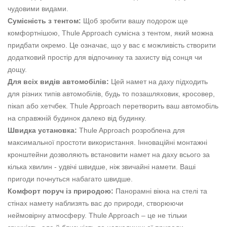
чудовими видами.
Сумісність з тентом:
Щоб зробити вашу подорож ще
комфортнішою, Thule Approach сумісна з тентом, який можна
придбати окремо. Це означає, що у вас є можливість створити
додатковий простір для відпочинку та захисту від сонця чи
дощу.
Для всіх видів автомобілів:
Цей намет на даху підходить
для різних типів автомобілів, будь то позашляховик, кросовер,
пікап або хетчбек. Thule Approach перетворить ваш автомобіль
на справжній будинок далеко від будинку.
Швидка установка:
Thule Approach розроблена для
максимальної простоти використання. Інноваційні монтажні
кронштейни дозволяють встановити намет на даху всього за
кілька хвилин - удвічі швидше, ніж звичайні намети. Ваші
пригоди почнуться набагато швидше.
Комфорт поруч із природою:
Панорамні вікна на стелі та
стінах намету наблизять вас до природи, створюючи
неймовірну атмосферу. Thule Approach – це не тільки