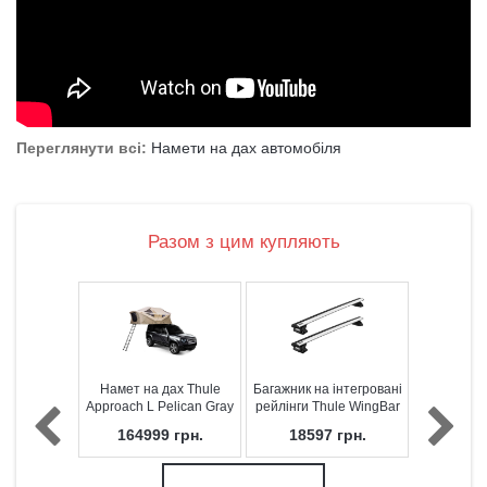
Переглянути всі:
Намети на дах автомобіля
Разом з цим купляють
Намет на дах Thule
Багажник на інтегровані
Approach L Pelican Gray
рейлінги Thule WingBar
(3-4 особи)
Flush Rail Evo 7106
164999
грн.
18597
грн.