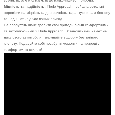
зручність, але й близькість до навколишньої природи.
Міцність та надійність:
Thule Approach пройшла ретельні
перевірки на міцність та довговічність, гарантуючи вам безпеку
та надійність під час ваших пригод.
Не пропустіть шанс зробити свої пригоди більш комфортними
та захоплюючими з Thule Approach. Встановіть цей намет на
даху свого автомобіля і вирушайте в дорогу без зайвого
клопоту. Подаруйте собі незабутні моменти на природі з
комфортом та стилем!