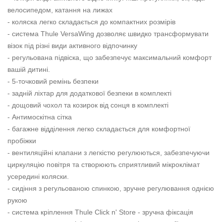
велосипедом, катання на лижах
- коляска легко складається до компактних розмірів
- система Thule VersaWing дозволяє швидко трансформувати
візок під різні види активного відпочинку
- регульована підвіска, що забезпечує максимальний комфорт
вашій дитині.
- 5-точковий ремінь безпеки
- задній ліхтар для додаткової безпеки в комплекті
- дощовий чохол та козирок від сонця в комплекті
- Антимоскітна сітка
- багажне відділення легко складається для комфортної
пробіжки
- вентиляційні клапани з легкістю регулюються, забезпечуючи
циркуляцію повітря та створюють сприятливий мікроклімат
усередині коляски.
- сидіння з регульованою спинкою, зручне регулювання однією
рукою
- система кріплення Thule Click n' Store - зручна фіксація