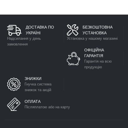
ДОСТАВКА ПО
БЕЗКОШТОВНА
УКРАЇНІ
УСТАНОВКА
Надсилання у день
Установка у нашому магазині
замовлення
ОФІЦІЙНА
ГАРАНТІЯ
Гарантія на всю
продукцію
ЗНИЖКИ
Гнучка система
знижок та акцій
ОПЛАТА
Післяплатою або на карту