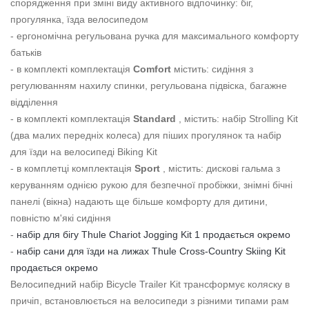
спорядження при зміні виду активного відпочинку: біг,
прогулянка, їзда велосипедом
- ергономічна регульована ручка для максимального комфорту
батьків
- в комплекті комплектація
Comfort
містить: сидіння з
регулюванням нахилу спинки, регульована підвіска, багажне
відділення
- в комплекті комплектація
Standard
, містить: набір Strolling Kit
(два малих передніх колеса) для піших прогулянок та набір
для їзди на велосипеді Biking Kit
- в комплетці комплектація
Sport
, містить: дискові гальма з
керуванням однією рукою для безпечної пробіжки, знімні бічні
панелі (вікна) надають ще більше комфорту для дитини,
повністю м'які сидіння
-
набір для бігу Thule Chariot Jogging Kit 1 продається окремо
-
набір сани для їзди на лижах Thule Cross-Country Skiing Kit
продається окремо
Велосипедний набір Bicycle Trailer Kit трансформує коляску в
причіп, встановлюється на велосипеди з різними типами рам