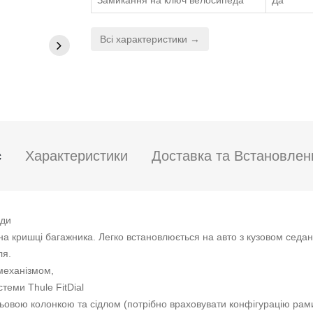
Замикання на ключ велосипеда
Да
Всі характеристики →
с
Характеристики
Доставка та Встановлен
еди
 кришці багажника. Легко встановлюється на авто з кузовом седан,
ля.
 механізмом,
теми Thule FitDial
ьовою колонкою та сідлом (потрібно враховувати конфігурацію рам