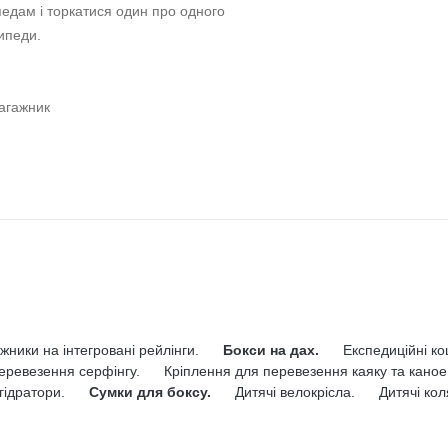
педам і торкатися один про одного
ипеди.
багажник
жники на інтегровані рейлінги.
Бокси на дах.
Експедиційні к
еревезення серфінгу.
Кріплення для перевезення каяку та каное
гідратори.
Сумки для боксу.
Дитячі велокрісла.
Дитячі кол