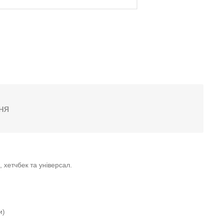
ня
 хетчбек та універсал.
и)