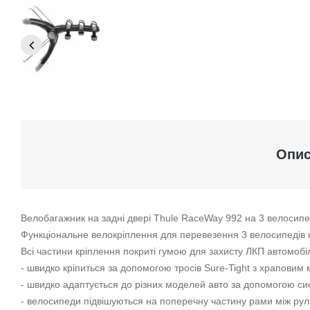
Опи
Велобагажник на задні двері Thule RaceWay 992 на 3 велосип
Функціональне велокріплення для перевезення 3 велосипедів на
Всі частини кріплення покриті гумою для захисту ЛКП автомобі
- швидко кріпиться за допомогою тросів Sure-Tight з храповим
- швидко адаптується до різних моделей авто за допомогою сис
- велосипеди підвішуються на поперечну частину рами між рул