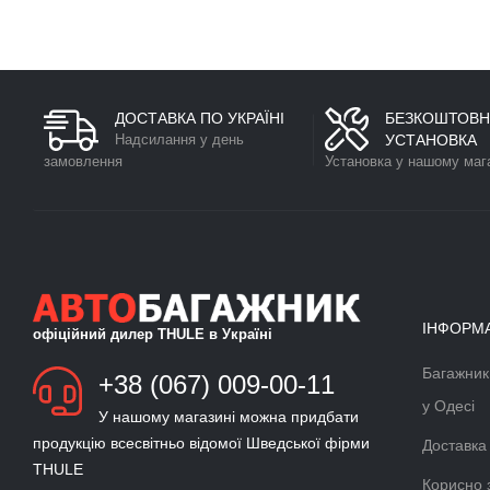
ДОСТАВКА ПО УКРАЇНІ
БЕЗКОШТОВН
Надсилання у день
УСТАНОВКА
замовлення
Установка у нашому маг
ІНФОРМ
офіційний дилер THULE в Україні
Багажник
БАГАЖНИК ДЛЯ ЛИЖ ТА
+38 (067) 009-00-11
СНОУБОРДУ
у Одесі
У нашому магазині можна придбати
Докладніше >>
продукцію всесвітньо відомої Шведської фірми
Доставка
THULE
ВЕЛОКРІПЛЕННЯ ФАРКОП
Корисно 