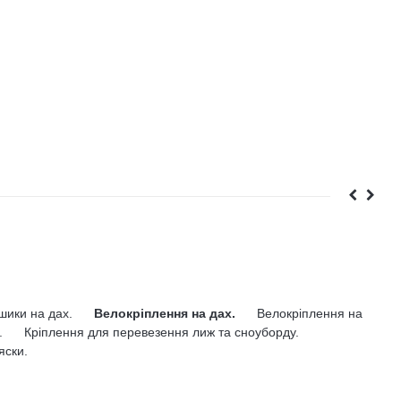
ошики на дах.
Велокріплення на дах.
Велокріплення на
.
Кріплення для перевезення лиж та сноуборду.
яски.