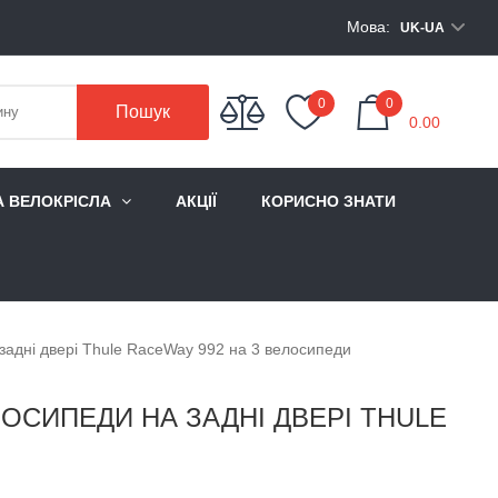
Мова:
UK-UA
My Cart
0
0
Пошук
0.00
А ВЕЛОКРІСЛА
АКЦІЇ
КОРИСНО ЗНАТИ
задні двері Thule RaceWay 992 на 3 велосипеди
ОСИПЕДИ НА ЗАДНІ ДВЕРІ THULE