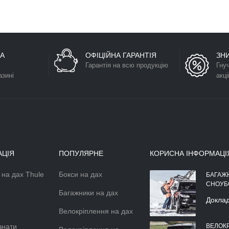
А
ОФІЦІЙНА ГАРАНТІЯ
ЗН
Гарантія на всю продукцію
Гну
азині
акці
АЦІЯ
ПОПУЛЯРНЕ
КОРИСНА ІНФОРМАЦІ
 на дах Thule
Бокси на дах
АЕРОДИНАМІЧНІЙ БОКС НА
БАГАЖ
ДАХ АВТОМОБІЛЯ
СНОУБ
Багажники на дах
Докладніше >>
Докла
Велокріплення на дах
знати
ВЕЛОК