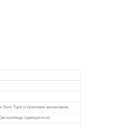
х Sure-Tight із храповим механізмом
(велосипеди підвішуються)