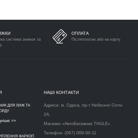
ИЖКИ
ОПЛАТА
чка система знижок та
Післяплатою або на карту
й
Я
НАШІ КОНТАКТИ
Адреса: м. Одеса, пр-т Небесної Сотні
НИК ДЛЯ ЛИЖ ТА
АЕРОДИНАМІЧНІЙ БОКС НА
ОРДУ
ДАХ АВТОМОБІЛЯ
2А,
дніше >>
Докладніше >>
Магазин «АвтоБагажник THULE»
Телефон:
(067) 009-00-11
РІПЛЕННЯ ФАРКОП