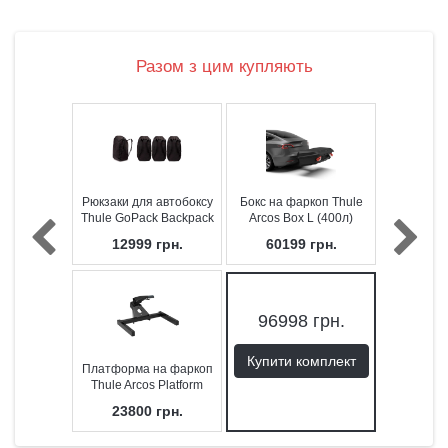
Разом з цим купляють
Рюкзаки для автобоксу
Бокс на фаркоп Thule
Thule GoPack Backpack
Arcos Box L (400л)
Set 8007
12999
грн.
60199
грн.
96998
грн.
Купити комплект
Платформа на фаркоп
Thule Arcos Platform
23800
грн.