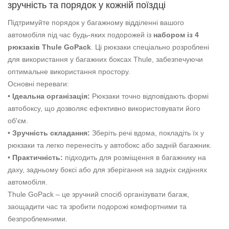
зручність та порядок у кожній поїздці
Підтримуйте порядок у багажному відділенні вашого
автомобіля під час будь-яких подорожей із
набором із 4
рюкзаків Thule GoPack
. Ці рюкзаки спеціально розроблені
для використання у багажних боксах Thule, забезпечуючи
оптимальне використання простору.
Основні переваги:
•
Ідеальна організація:
Рюкзаки точно відповідають формі
автобоксу, що дозволяє ефективно використовувати його
об'єм.
•
Зручність складання:
Зберіть речі вдома, покладіть їх у
рюкзаки та легко перенесіть у автобокс або задній багажник.
•
Практичність:
підходить для розміщення в багажнику на
даху, задньому боксі або для зберігання на задніх сидіннях
автомобіля.
Thule GoPack – це зручний спосіб організувати багаж,
заощадити час та зробити подорожі комфортними та
безпроблемними.