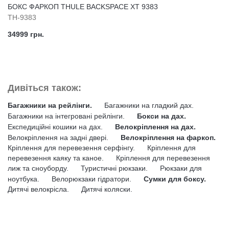
БОКС ФАРКОП THULE BACKSPACE XT 9383
TH-9383
34999 грн.
Дивіться також:
Багажники на рейлінги.
Багажники на гладкий дах.
Багажники на інтегровані рейлінги.
Бокси на дах.
Експедиційні кошики на дах.
Велокріплення на дах.
Велокріплення на задні двері.
Велокріплення на фаркоп.
Кріплення для перевезення серфінгу.
Кріплення для
перевезення каяку та каное.
Кріплення для перевезення
лиж та сноуборду.
Туристичні рюкзаки.
Рюкзаки для
ноутбука.
Велорюкзаки гідратори.
Сумки для боксу.
Дитячі велокрісла.
Дитячі коляски.