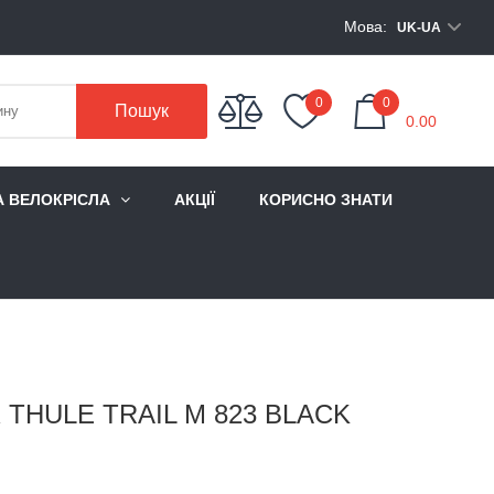
Мова:
UK-UA
My Cart
0
0
Пошук
0.00
А ВЕЛОКРІСЛА
АКЦІЇ
КОРИСНО ЗНАТИ
THULE TRAIL M 823 BLACK