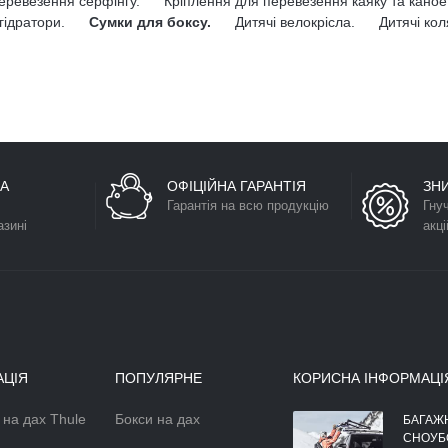
еревезення серфінгу.
Кріплення для перевезення каяку та каное
гідратори.
Сумки для боксу.
Дитячі велокрісла.
Дитячі кол
А
ОФІЦІЙНА ГАРАНТІЯ
ЗН
Гарантія на всю продукцію
Гну
азині
акці
АЦІЯ
ПОПУЛЯРНЕ
КОРИСНА ІНФОРМАЦІ
 на дах Thule
Бокси на дах
АЕРОДИНАМІЧНІЙ БОКС НА
БАГАЖ
ДАХ АВТОМОБІЛЯ
СНОУБ