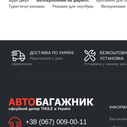
задні двері.
Велокріплення на фаркоп.
Кріплення для п
Туристичні рюкзаки.
Рюкзаки для ноутбука.
Велорюкзаки 
ДОСТАВКА ПО УКРАЇНІ
БЕЗКОШТОВН
Надсилання у день
УСТАНОВКА
замовлення
Установка у нашому маг
ІНФОРМ
офіційний дилер THULE в Україні
Багажник
БАГАЖНИК ДЛЯ ЛИЖ ТА
+38 (067) 009-00-11
СНОУБОРДУ