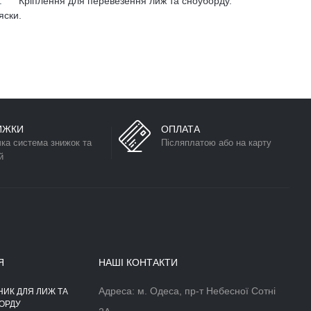
.
Кріплення для перевезення лиж та сноуборду.
яски.
ИЖКИ
ОПЛАТА
чка система знижок та
Післяплатою або на карту
й
Я
НАШІ КОНТАКТИ
Адреса: м. Одеса, пр-т Небесної Сотні
НИК ДЛЯ ЛИЖ ТА
АЕРОДИНАМІЧНІЙ БОКС НА
ОРДУ
ДАХ АВТОМОБІЛЯ