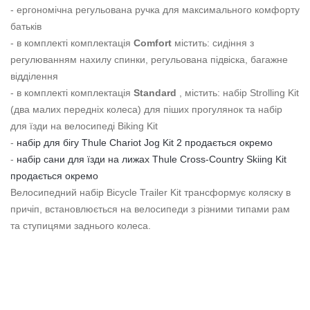
- ергономічна регульована ручка для максимального комфорту
батьків
- в комплекті комплектація
Comfort
містить: сидіння з
регулюванням нахилу спинки, регульована підвіска, багажне
відділення
- в комплекті комплектація
Standard
, містить: набір Strolling Kit
(два малих передніх колеса) для піших прогулянок та набір
для їзди на велосипеді Biking Kit
-
набір для бігу Thule Chariot Jog Kit
2
продається окремо
-
набір сани для їзди на лижах Thule Cross-Country Skiing Kit
продається окремо
Велосипедний набір Bicycle Trailer Kit трансформує коляску в
причіп, встановлюється на велосипеди з різними типами рам
та ступицями заднього колеса.