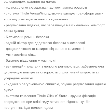
велосипедом, катання на лижах
- коляска легко складається до компактних розмірів
- система Thule VersaWing дозволяє швидко трансформувати
візок під різні види активного відпочинку
- регульована підвіска, що забезпечує максимальний комфорт
вашій дитині.
- 5-точковий ремінь безпеки
- задній ліхтар для додаткової безпеки в комплекті
- дощовий чохол та козирок від сонця в комплекті
- Антимоскітна сітка
- багажне відділення у комплекті
- вентиляційні клапани з легкістю регулюються, забезпечуючи
циркуляцію повітря та створюють сприятливий мікроклімат
усередині коляски.
- сидіння з регульованою спинкою, зручне регулювання однією
рукою
- система кріплення Thule Click n' Store - зручна фіксація
спорядження при зміні виду активного відпочинку: біг,
прогулянка, їзда велосипедом