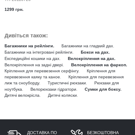
1299 грн.
Дивіться також:
Багажники на рейлінги.
Багажники на гладкий дах.
Багажники на інтегровані рейлінги.
Бокси на дах.
Експедиційні кошики на дах.
Велокріплення на дах.
Велокріплення на задні двері.
Велокріплення на фаркоп.
Кріплення для перевезення серфінгу.
Кріплення для
перевезення каяку та каное.
Кріплення для перевезення
лиж та сноуборду.
Туристичні рюкзаки.
Рюкзаки для
ноутбука.
Велорюкзаки гідратори.
Сумки для боксу.
Дитячі велокрісла.
Дитячі коляски.
ДОСТАВКА ПО
БЕЗКОШТОВНА