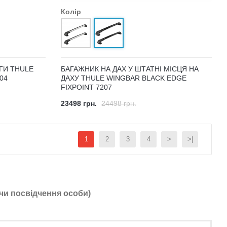
Колір
ГИ THULE
БАГАЖНИК НА ДАХ У ШТАТНІ МІСЦЯ НА
04
ДАХУ THULE WINGBAR BLACK EDGE
FIXPOINT 7207
23498 грн.
24498 грн.
1
2
3
4
>
>|
чи посвідчення особи)