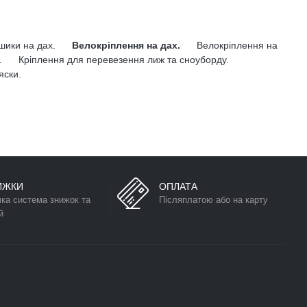
ошики на дах.
Велокріплення на дах.
Велокріплення на
.
Кріплення для перевезення лиж та сноуборду.
яски.
ИЖКИ
ОПЛАТА
чка система знижок та
Післяплатою або на карту
й