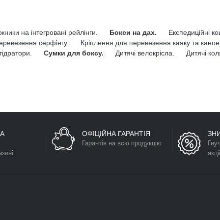
жники на інтегровані рейлінги.
Бокси на дах.
Експедиційні к
еревезення серфінгу.
Кріплення для перевезення каяку та каное
гідратори.
Сумки для боксу.
Дитячі велокрісла.
Дитячі кол
А
ОФІЦІЙНА ГАРАНТІЯ
ЗН
Гарантія на всю продукцію
Гну
азині
акці