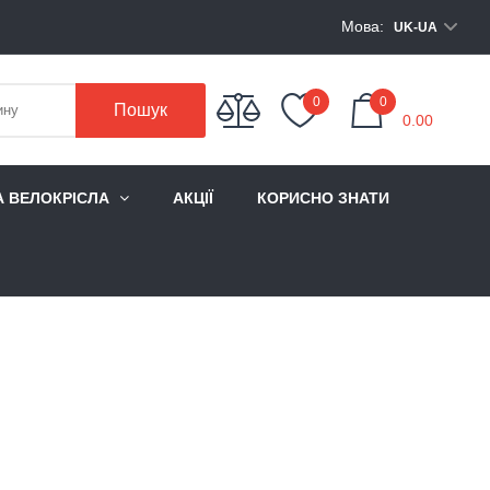
Мова:
UK-UA
My Cart
0
0
Пошук
0.00
А ВЕЛОКРІСЛА
АКЦІЇ
КОРИСНО ЗНАТИ