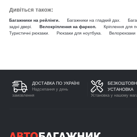
Дивіться також:
Багажники на рейлінги.
Багажники на гладкий дах.
Бага
задні двері.
Велокріплення на фаркоп.
Кріплення для п
Туристичні рюкзаки.
Рюкзаки для ноутбука.
Велорюкзаки 
ДОСТАВКА ПО УКРАЇНІ
БЕЗКОШТОВН
Надсилання у день
УСТАНОВКА
замовлення
Установка у нашому маг