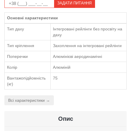
ЗАДАТИ ПИТАННЯ
Основні характеристики
Тип даху
Інтегровані рейлінги без просвіту на
даху
Тип кріплення
Захоплення на інтегровані рейлінги
Поперечки
Алюмінієві аеродинамічні
Колір
Алюміній
Вантажопідйомність
75
(кг)
Всі характеристики →
Опис