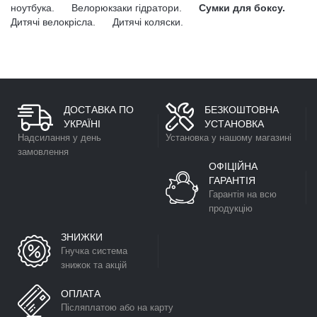
ноутбука.
Велорюкзаки гідратори.
Сумки для боксу.
Дитячі велокрісла.
Дитячі коляски.
ДОСТАВКА ПО
БЕЗКОШТОВНА
УКРАЇНІ
УСТАНОВКА
Надсилання у день
Установка у нашому магазині
замовлення
ОФІЦІЙНА
ГАРАНТІЯ
Гарантія на всю
продукцію
ЗНИЖКИ
Гнучка система
знижок та акцій
ОПЛАТА
Післяплатою або на карту