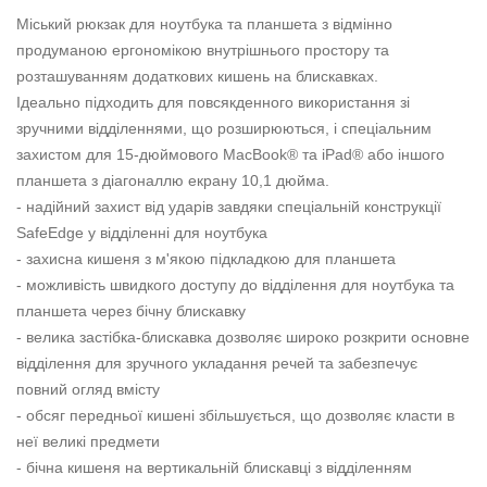
Міський рюкзак для ноутбука та планшета з відмінно
продуманою ергономікою внутрішнього простору та
розташуванням додаткових кишень на блискавках.
Ідеально підходить для повсякденного використання зі
зручними відділеннями, що розширюються, і спеціальним
захистом для 15-дюймового MacBook® та iPad® або іншого
планшета з діагоналлю екрану 10,1 дюйма.
- надійний захист від ударів завдяки спеціальній конструкції
SafeEdge у відділенні для ноутбука
- захисна кишеня з м'якою підкладкою для планшета
- можливість швидкого доступу до відділення для ноутбука та
планшета через бічну блискавку
- велика застібка-блискавка дозволяє широко розкрити основне
відділення для зручного укладання речей та забезпечує
повний огляд вмісту
- обсяг передньої кишені збільшується, що дозволяє класти в
неї великі предмети
- бічна кишеня на вертикальній блискавці з відділенням