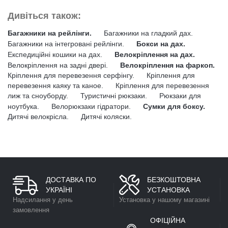
Дивіться також:
Багажники на рейлінги.
Багажники на гладкий дах.
Багажники на інтегровані рейлінги.
Бокси на дах.
Експедиційні кошики на дах.
Велокріплення на дах.
Велокріплення на задні двері.
Велокріплення на фаркоп.
Кріплення для перевезення серфінгу.
Кріплення для
перевезення каяку та каное.
Кріплення для перевезення
лиж та сноуборду.
Туристичні рюкзаки.
Рюкзаки для
ноутбука.
Велорюкзаки гідратори.
Сумки для боксу.
Дитячі велокрісла.
Дитячі коляски.
ДОСТАВКА ПО
БЕЗКОШТОВНА
УКРАЇНІ
УСТАНОВКА
Надсилання у день
Установка у нашому магазині
замовлення
ОФІЦІЙНА