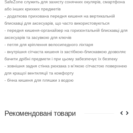
SafeZone служить для захисту сонячних окулярів, смартфона
або інших крихких предметів
- додаткова прихована передня кишеня на вертикальній
блискавці для аксесуарів, що часто використовуються
- передня кишеня-органайзер на горизонтальній блискавці для
аксесуарів та засувкою для ключів
- петля для кріплення велосипедного ліхтаря
- внутрішня сітчаста кишеня із застібкою-блискавкою дозволяє
бачити дрібні предмети і при цьому забезпечує їх безпеку
- зовнішня задня стінка рюкзака з м'якою сітчастою поверхнею
для кращої вентиляції та комфорту
- бічна кишеня для пляшки з водою
Рекомендовані товари