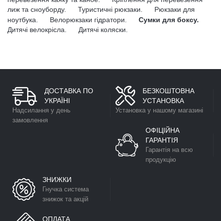
лиж та сноуборду.
Туристичні рюкзаки.
Рюкзаки для
ноутбука.
Велорюкзаки гідратори.
Сумки для боксу.
Дитячі велокрісла.
Дитячі коляски.
ДОСТАВКА ПО
БЕЗКОШТОВНА
УКРАЇНІ
УСТАНОВКА
Надсилання у день
Установка у нашому магазині
замовлення
ОФІЦІЙНА
ГАРАНТІЯ
Гарантія на всю
продукцію
ЗНИЖКИ
Гнучка система
знижок та акцій
ОПЛАТА