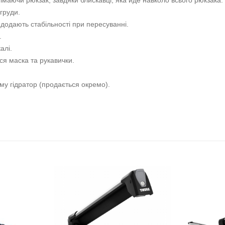
імаючи рюкзак, завдяки блискавці, яка йде навколо всього рюкзака.
груди.
 додають стабільності при пересуванні.
.
алі.
ся маска та рукавички.
му гідратор (продається окремо).