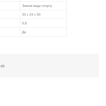
Зимові види спорту
33 x 24 x 50
0,8
Да
ня