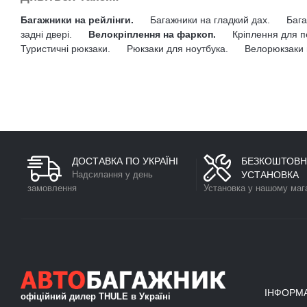
Багажники на рейлінги.
Багажники на гладкий дах.
Бага
задні двері.
Велокріплення на фаркоп.
Кріплення для п
Туристичні рюкзаки.
Рюкзаки для ноутбука.
Велорюкзаки 
ДОСТАВКА ПО УКРАЇНІ
БЕЗКОШТОВН
Надсилання у день
УСТАНОВКА
замовлення
Установка у нашому маг
ІНФОРМ
офіційний дилер THULE в Україні