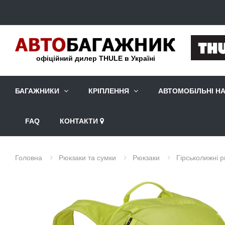
офіційний дилер THULE в Україні
БАГАЖНИКИ
КРІПЛЕННЯ
АВТОМОБІЛЬНІ Н
FAQ
КОНТАКТИ
Головна
Рюкзаки та сумки
Рюкзаки
Гірськолижні 