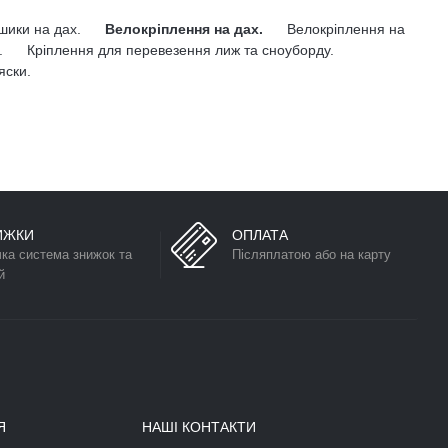
ошики на дах.
Велокріплення на дах.
Велокріплення на
.
Кріплення для перевезення лиж та сноуборду.
яски.
ИЖКИ
ОПЛАТА
чка система знижок та
Післяплатою або на карту
й
Я
НАШІ КОНТАКТИ