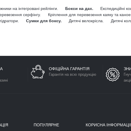
жники на інтегровані рейлінги.
Бокси на дах.
Експедиційні к
еревезення серфінгу.
Кріплення для перевезення каяку та каное
гідратори.
Сумки для боксу.
Дитячі велокрісла.
Дитячі кол
А
ОФІЦІЙНА ГАРАНТІЯ
ЗН
Гарантія на всю продукцію
Гну
азині
акці
АЦІЯ
ПОПУЛЯРНЕ
КОРИСНА ІНФОРМАЦІ