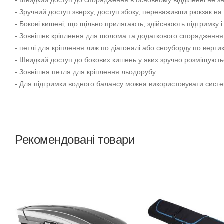
- Швидкий доступ до спорядження в основному відділенні не зн
- Зручний доступ зверху, доступ збоку, переваживши рюкзак на 
- Бокові кишені, що щільно прилягають, здійснюють підтримку і
- Зовнішнє кріплення для шолома та додаткового спорядження
- петлі для кріплення лиж по діагоналі або сноуборду по вертик
- Швидкий доступ до бокових кишень у яких зручно розміщують
- Зовнішня петля для кріплення льодорубу.
- Для підтримки водного балансу можна використовувати систе
Рекомендовані товари