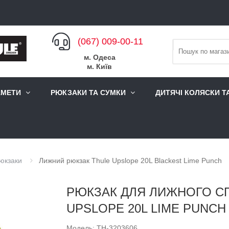
(067) 009-00-11
м. Одеса
м. Київ
АМЕТИ
РЮКЗАКИ ТА СУМКИ
ДИТЯЧІ КОЛЯСКИ Т
рюкзаки
Лижний рюкзак Thule Upslope 20L Blackest Lime Punch
РЮКЗАК ДЛЯ ЛИЖНОГО СП
UPSLOPE 20L LIME PUNC
Модель: TH-3203606