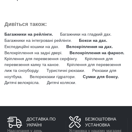
Дивіться також:
Багажники на рейлінги.
Багажники на гладкий дах.
Багажники на інтегровані рейлінги.
Бокси на дах.
Експедиційні кошики на дах.
Велокріплення на дах.
Велокріплення на задні двері.
Велокріплення на фаркоп.
Кріплення для перевезення серфінгу.
Кріплення для
перевезення каяку та каное.
Кріплення для перевезення
лиж та сноуборду.
Туристичні рюкзаки.
Рюкзаки для
ноутбука.
Велорюкзаки гідратори.
Сумки для боксу.
Дитячі велокрісла.
Дитячі коляски.
ДОСТАВКА ПО
БЕЗКОШТОВНА
УКРАЇНІ
УСТАНОВКА
Надсилання у день
Установка у нашому магазині