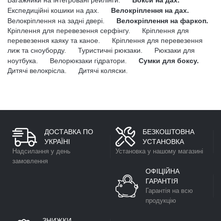
Багажники на інтегровані рейлінги.
Бокси на дах.
Експедиційні кошики на дах.
Велокріплення на дах.
Велокріплення на задні двері.
Велокріплення на фаркоп.
Кріплення для перевезення серфінгу.
Кріплення для
перевезення каяку та каное.
Кріплення для перевезення
лиж та сноуборду.
Туристичні рюкзаки.
Рюкзаки для
ноутбука.
Велорюкзаки гідратори.
Сумки для боксу.
Дитячі велокрісла.
Дитячі коляски.
ДОСТАВКА ПО
БЕЗКОШТОВНА
УКРАЇНІ
УСТАНОВКА
Надсилання у день
Установка у нашому магазині
замовлення
ОФІЦІЙНА
ГАРАНТІЯ
Гарантія на всю
продукцію
ЗНИЖКИ