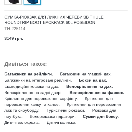
СУМКА-РЮКЗАК ДЛЯ ЛИЖНИХ ЧЕРЕВИКІВ THULE
ROUNDTRIP BOOT BACKPACK 60L POSEIDON
TH-225114
3149 грн.
Дивіться також:
Багажники на рейлінги.
Багажники на гладкий дах.
Багажники на інтегровані рейлінги.
Бокси на дах.
Експедиційні кошики на дах.
Велокріплення на дах.
Велокріплення на задні двері.
Велокріплення на фаркоп.
Кріплення для перевезення серфінгу.
Кріплення для
перевезення каяку та каное.
Кріплення для перевезення
лиж та сноуборду.
Туристичні рюкзаки.
Рюкзаки для
ноутбука.
Велорюкзаки гідратори.
Сумки для боксу.
Дитячі велокрісла.
Дитячі коляски.