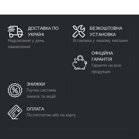
ДОСТАВКА ПО
БЕЗКОШТОВНА
УКРАЇНІ
УСТАНОВКА
Надсилання у день
Установка у нашому магазині
замовлення
ОФІЦІЙНА
ГАРАНТІЯ
Гарантія на всю
продукцію
ЗНИЖКИ
Гнучка система
знижок та акцій
ОПЛАТА
Післяплатою або на карту