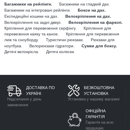
Багажники на рейлінги.
Багажники на гладкий дах.
Багажники на інтегровані рейлінги.
Бокси на дах.
Експедиційні кошики на дах.
Велокріплення на дах.
Велокріплення на задні двері.
Велокріплення на фаркоп.
Кріплення для перевезення серфінгу.
Кріплення для
перевезення каяку та каное.
Кріплення для перевезення
лиж та сноуборду.
Туристичні рюкзаки.
Рюкзаки для
ноутбука.
Велорюкзаки гідратори.
Сумки для боксу.
Дитячі велокрісла.
Дитячі коляски.
ДОСТАВКА ПО
БЕЗКОШТОВНА
УКРАЇНІ
УСТАНОВКА
Надсилання у день
Установка у нашому магазині
замовлення
ОФІЦІЙНА
ГАРАНТІЯ
Гарантія на всю
продукцію