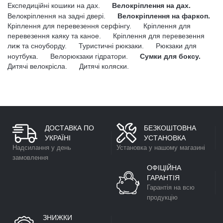
Експедиційні кошики на дах.
Велокріплення на дах.
Велокріплення на задні двері.
Велокріплення на фаркоп.
Кріплення для перевезення серфінгу.
Кріплення для
перевезення каяку та каное.
Кріплення для перевезення
лиж та сноуборду.
Туристичні рюкзаки.
Рюкзаки для
ноутбука.
Велорюкзаки гідратори.
Сумки для боксу.
Дитячі велокрісла.
Дитячі коляски.
ДОСТАВКА ПО
БЕЗКОШТОВНА
УКРАЇНІ
УСТАНОВКА
Надсилання у день
Установка у нашому магазині
замовлення
ОФІЦІЙНА
ГАРАНТІЯ
Гарантія на всю
продукцію
ЗНИЖКИ